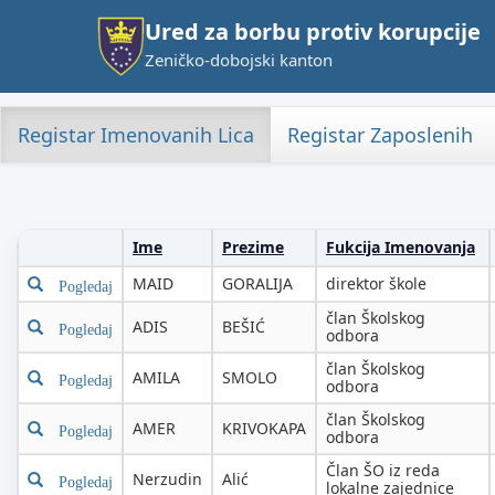
Ured za borbu protiv korupcije
Zeničko-dobojski kanton
Registar Imenovanih Lica
Registar Zaposlenih
Ime
Prezime
Fukcija Imenovanja
MAID
GORALIJA
direktor škole
Pogledaj
član Školskog
ADIS
BEŠIĆ
Pogledaj
odbora
član Školskog
AMILA
SMOLO
Pogledaj
odbora
član Školskog
AMER
KRIVOKAPA
Pogledaj
odbora
Član ŠO iz reda
Nerzudin
Alić
Pogledaj
lokalne zajednice