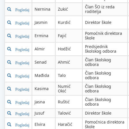
Član ŠO iz reda
Nernina
Zukić
Pogledaj
roditelja
Jasmin
Kurdić
Direktor škole
Pogledaj
Pomoćnik direktora
Ermina
Fajić
Pogledaj
škole
Predsjednik
Almir
Hodžić
Pogledaj
školskog odbora
Član školskog
Senad
Ahmić
Pogledaj
odbora
Član školskog
Mađida
Talo
Pogledaj
odbora
Numić
Član školskog
Kasima
Pogledaj
Okić
odbora
Član školskog
Jasna
Ruštić
Pogledaj
odbora
Jusuf
Talović
Direktor škole
Pogledaj
Pomoćnica direktora
Elvira
Haračić
Pogledaj
škole