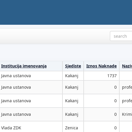
Institucija imenovanja
Sjediste
Iznos Naknade
Nazi
Javna ustanova
Kakanj
1737
Javna ustanova
Kakanj
0
prof
Javna ustanova
Kakanj
0
prof
Javna ustanova
Kakanj
0
Krimi
Vlada ZDK
Zenica
0