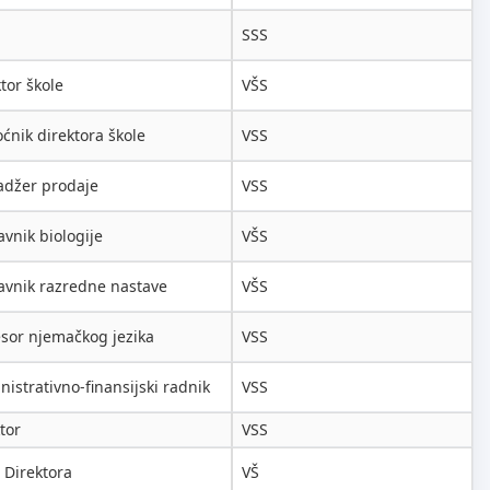
SSS
tor škole
VŠS
ćnik direktora škole
VSS
džer prodaje
VSS
vnik biologije
VŠS
avnik razredne nastave
VŠS
esor njemačkog jezika
VSS
istrativno-finansijski radnik
VSS
tor
VSS
 Direktora
VŠ