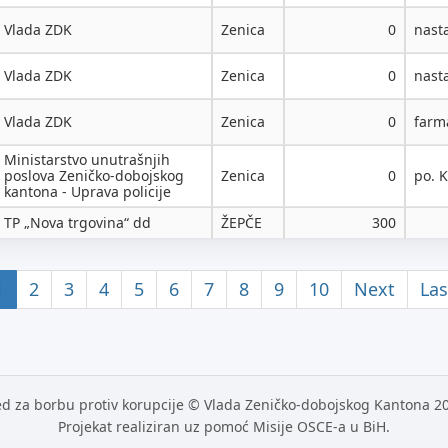
Vlada ZDK
Zenica
0
nast
Vlada ZDK
Zenica
0
nast
Vlada ZDK
Zenica
0
farm
Ministarstvo unutrašnjih
poslova Zeničko-dobojskog
Zenica
0
po. 
kantona - Uprava policije
TP „Nova trgovina“ dd
ŽEPČE
300
1
2
3
4
5
6
7
8
9
10
Next
Las
d za borbu protiv korupcije © Vlada Zeničko-dobojskog Kantona 2
Projekat realiziran uz pomoć Misije OSCE-a u BiH.