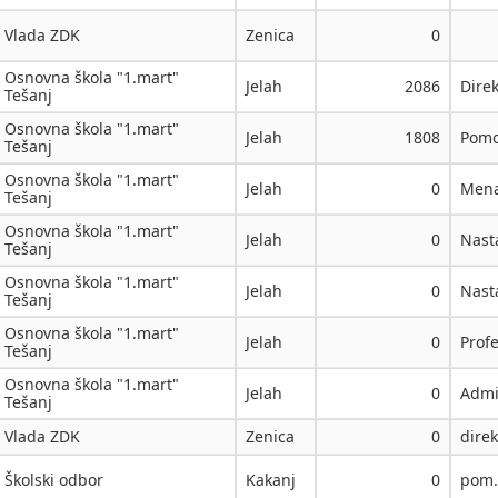
Vlada ZDK
Zenica
0
Osnovna škola "1.mart"
Jelah
2086
Direk
Tešanj
Osnovna škola "1.mart"
Jelah
1808
Pomo
Tešanj
Osnovna škola "1.mart"
Jelah
0
Mena
Tešanj
Osnovna škola "1.mart"
Jelah
0
Nasta
Tešanj
Osnovna škola "1.mart"
Jelah
0
Nast
Tešanj
Osnovna škola "1.mart"
Jelah
0
Prof
Tešanj
Osnovna škola "1.mart"
Jelah
0
Admin
Tešanj
Vlada ZDK
Zenica
0
direk
Školski odbor
Kakanj
0
pom.