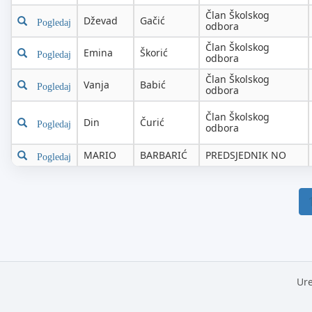
Član Školskog
Dževad
Gačić
Pogledaj
odbora
Član Školskog
Emina
Škorić
Pogledaj
odbora
Član Školskog
Vanja
Babić
Pogledaj
odbora
Član Školskog
Din
Čurić
Pogledaj
odbora
MARIO
BARBARIĆ
PREDSJEDNIK NO
Pogledaj
Ure