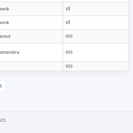
avnik
VŠ
avnik
VŠ
aceut
VSS
Komandira
VSS
VSS
t
025.