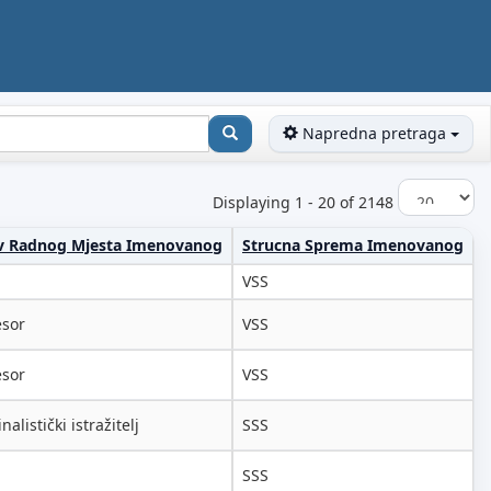
Napredna pretraga
Displaying 1 - 20 of 2148
v Radnog Mjesta Imenovanog
Strucna Sprema Imenovanog
VSS
esor
VSS
esor
VSS
nalistički istražitelj
SSS
SSS