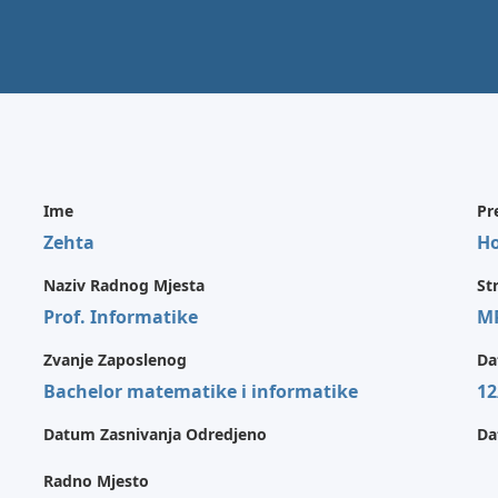
Ime
Pr
Zehta
Ho
Naziv Radnog Mjesta
St
Prof. Informatike
M
Zvanje Zaposlenog
Da
Bachelor matematike i informatike
12
Datum Zasnivanja Odredjeno
Da
Radno Mjesto