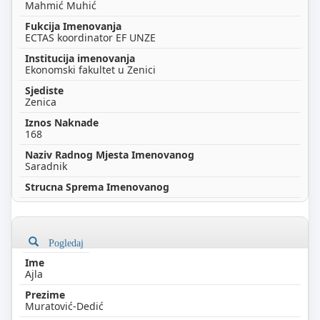
Mahmić Muhić
ECTAS koordinator EF UNZE
Ekonomski fakultet u Zenici
Zenica
168
Saradnik
Pogledaj
Ajla
Muratović-Dedić