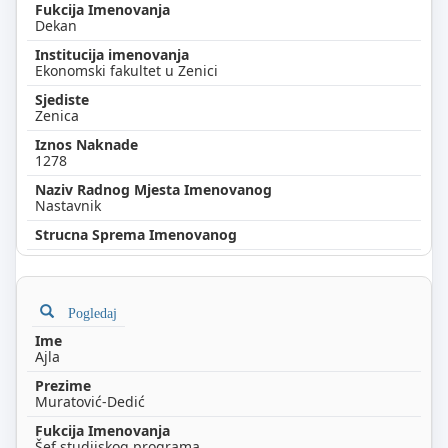
Dekan
Ekonomski fakultet u Zenici
Zenica
1278
Nastavnik
Pogledaj
Ajla
Muratović-Dedić
Šef studijskog programa