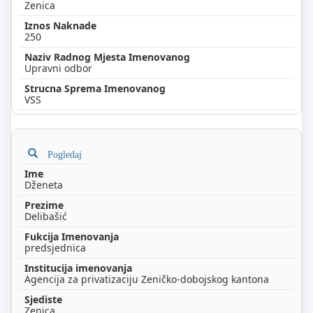
Zenica
250
Upravni odbor
VSS
Pogledaj
Dženeta
Delibašić
predsjednica
Agencija za privatizaciju Zeničko-dobojskog kantona
Zenica