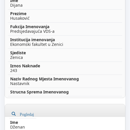
Dijana
Husaković
Predsjedavajuća VDS-a
Ekonomski fakultet u Zenici
Zenica
243
Nastavnik
Pogledaj
Dženan