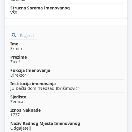
VŠS
Pogledaj
Ermin
Zukić
Direktor
JU Đački dom "Nedžad Ibrišimović"
Zenica
1737
Odgajatelj