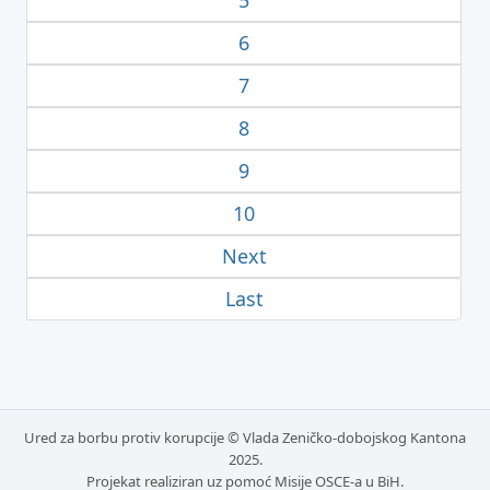
5
6
7
8
9
10
Next
Last
Ured za borbu protiv korupcije © Vlada Zeničko-dobojskog Kantona
2025.
Projekat realiziran uz pomoć Misije OSCE-a u BiH.