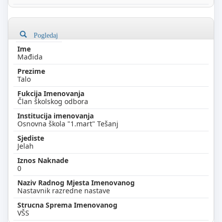
Pogledaj
Mađida
Talo
Član školskog odbora
Osnovna škola "1.mart" Tešanj
Jelah
0
Nastavnik razredne nastave
VŠS