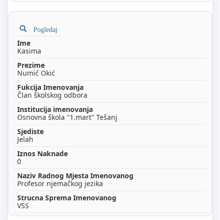
Pogledaj
Kasima
Numić Okić
Član školskog odbora
Osnovna škola "1.mart" Tešanj
Jelah
0
Profesor njemačkog jezika
VSS