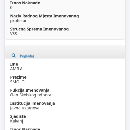
0
profesor
VSS
Pogledaj
AMILA
SMOLO
član Školskog odbora
Javna ustanova
Kakanj