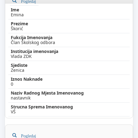
Pogledaj
Emina
Škorić
Član Školskog odbora
Vlada ZDK
Zenica
0
nastavnik
VŠ
Pogledaj