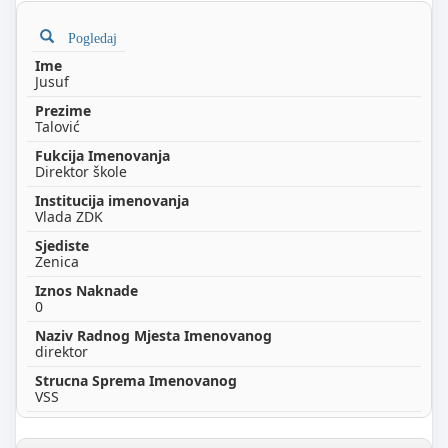
Pogledaj
Jusuf
Talović
Direktor škole
Vlada ZDK
Zenica
0
direktor
VSS