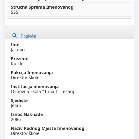
SSS
Pogledaj
Jasmin
Kurdić
Direktor škole
Osnovna škola "1.mart" Tešanj
Jelah
2086
Direktor škole