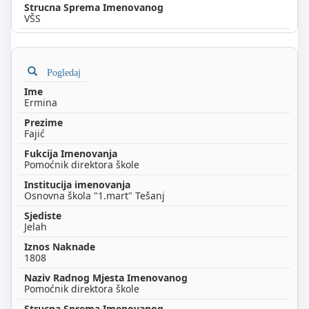
VŠS
Pogledaj
Ermina
Fajić
Pomoćnik direktora škole
Osnovna škola "1.mart" Tešanj
Jelah
1808
Pomoćnik direktora škole