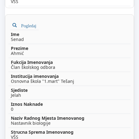
VSS
Pogledaj
Senad
Ahmić
Član školskog odbora
Osnovna škola "1.mart" Tešanj
Jelah
0
Nastavnik biologije
VŠS