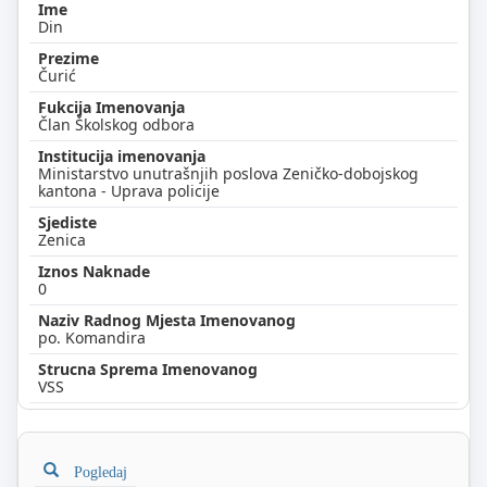
Din
Čurić
Član Školskog odbora
Ministarstvo unutrašnjih poslova Zeničko-dobojskog
kantona - Uprava policije
Zenica
0
po. Komandira
VSS
Pogledaj