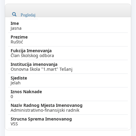
Pogledaj
Jasna
Ruštić
Član školskog odbora
Osnovna škola "1.mart" Tešanj
Jelah
0
Administrativno-finansijski radnik
VSS