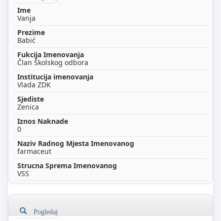
Vanja
Babić
Član Školskog odbora
Vlada ZDK
Zenica
0
farmaceut
VSS
Pogledaj