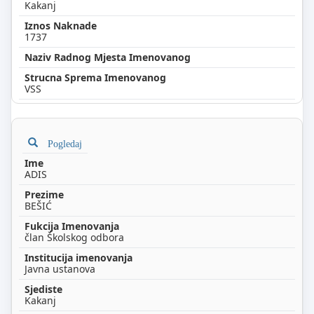
Kakanj
1737
VSS
Pogledaj
ADIS
BEŠIĆ
član Školskog odbora
Javna ustanova
Kakanj