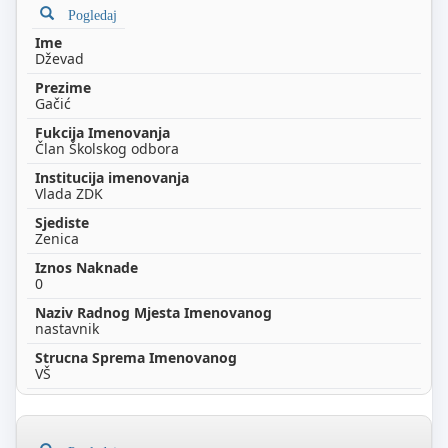
Pogledaj
Dževad
Gačić
Član Školskog odbora
Vlada ZDK
Zenica
0
nastavnik
VŠ