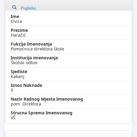
Pogledaj
Elvira
Haračić
Pomoćnica direktora škole
Školski odbor
Kakanj
0
pom. Direktora
VŠ