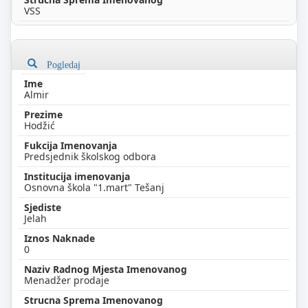
VSS
Pogledaj
Almir
Hodžić
Predsjednik školskog odbora
Osnovna škola "1.mart" Tešanj
Jelah
0
Menadžer prodaje