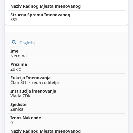
SSS
Pogledaj
Nernina
Zukić
Član ŠO iz reda roditelja
Vlada ZDK
Zenica
0