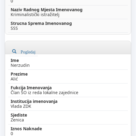
0
Kriminalistički istražitelj
SSS
Pogledaj
Nerzudin
Alić
Član ŠO iz reda lokalne zajednice
Vlada ZDK
Zenica
0