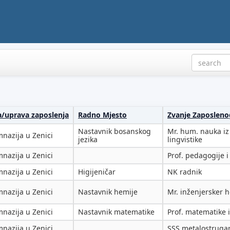
ja/uprava zaposlenja
Radno Mjesto
Zvanje Zaposleno
Nastavnik bosanskog
Mr. hum. nauka iz
nazija u Zenici
jezika
lingvistike
nazija u Zenici
Prof. pedagogije i
nazija u Zenici
Higijeničar
NK radnik
nazija u Zenici
Nastavnik hemije
Mr. inženjersker 
nazija u Zenici
Nastavnik matematike
Prof. matematike i
nazija u Zenici
SSS metalostruga