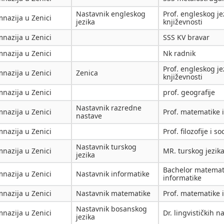
Nastavnik engleskog
Prof. engleskog jez
nazija u Zenici
jezika
književnosti
nazija u Zenici
SSS KV bravar
nazija u Zenici
Nk radnik
Prof. engleskog jez
nazija u Zenici
Zenica
književnosti
nazija u Zenici
prof. geografije
Nastavnik razredne
nazija u Zenici
Prof. matematike i
nastave
nazija u Zenici
Prof. filozofije i so
Nastavnik turskog
nazija u Zenici
MR. turskog jezik
jezika
Bachelor matemati
nazija u Zenici
Nastavnik informatike
informatike
nazija u Zenici
Nastavnik matematike
Prof. matematike i
Nastavnik bosanskog
nazija u Zenici
Dr. lingvističkih n
jezika