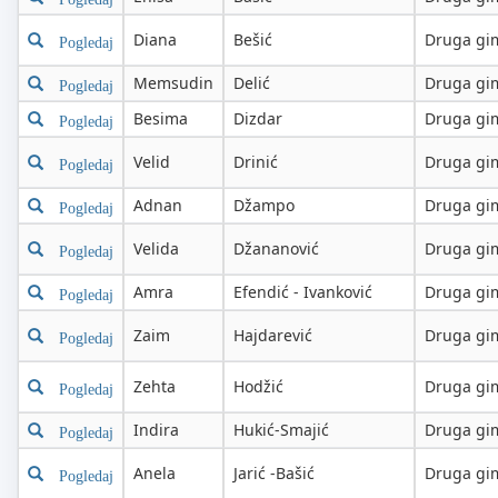
Diana
Bešić
Druga gim
Pogledaj
Memsudin
Delić
Druga gim
Pogledaj
Besima
Dizdar
Druga gim
Pogledaj
Velid
Drinić
Druga gim
Pogledaj
Adnan
Džampo
Druga gim
Pogledaj
Velida
Džananović
Druga gim
Pogledaj
Amra
Efendić - Ivanković
Druga gim
Pogledaj
Zaim
Hajdarević
Druga gim
Pogledaj
Zehta
Hodžić
Druga gim
Pogledaj
Indira
Hukić-Smajić
Druga gim
Pogledaj
Anela
Jarić -Bašić
Druga gim
Pogledaj