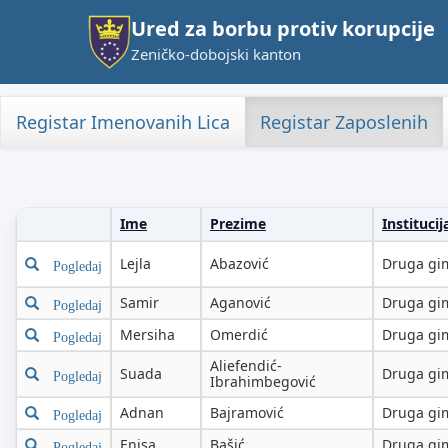
Ured za borbu protiv korupcije
Zeničko-dobojski kanton
Registar Imenovanih Lica
Registar Zaposlenih
Ime
Prezime
Instituci
Lejla
Abazović
Druga gim
Pogledaj
Samir
Aganović
Druga gim
Pogledaj
Mersiha
Omerdić
Druga gim
Pogledaj
Aliefendić-
Suada
Druga gim
Pogledaj
Ibrahimbegović
Adnan
Bajramović
Druga gim
Pogledaj
Enisa
Bašić
Druga gim
Pogledaj