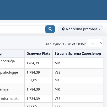
Napredna pretraga
Displaying 1 - 20 of 10362
g
Osnovna Plata
Strucna Sprema Zaposlenog
 područja
1784,39
MR
 psihologije
1.784,39
VSS
937,65
NK
hemije
1.784,39
MR
 informatike
1.784,39
VSS
r
937,65
SSS