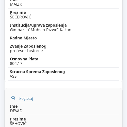
MALIK
ŠEĆEROVIĆ
Gimnazija"Muhsin Rizvić" Kakanj
profesor historije
804,17
VSS
Pogledaj
ĐEVAD
ŠEHOVIĆ