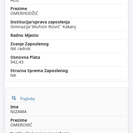
OMERHODŽIĆ
Gimnazija"Muhsin Rizvić" Kakanj
NK radnik
942,43
NK
Pogledaj
NIZAMA
OMEROVIĆ