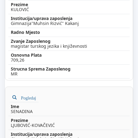
KULOVIĆ
Gimnazija"Muhsin Rizvić" Kakanj
magistar turskog jezika i književnosti
709,26
MR
Pogledaj
SENADINA
LJUBOVIĆ-KOVAČEVIĆ