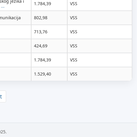
kog jezika i
1.784,39
VSS
...
munikacija
802,98
VSS
713,76
VSS
424,69
VSS
1.784,39
VSS
1.529,40
VSS
t
025.