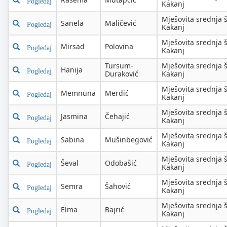
Pogledaj
Kakanj
Mješovita srednja 
Sanela
Maličević
Pogledaj
Kakanj
Mješovita srednja 
Mirsad
Polovina
Pogledaj
Kakanj
Tursum-
Mješovita srednja 
Hanija
Pogledaj
Duraković
Kakanj
Mješovita srednja 
Memnuna
Merdić
Pogledaj
Kakanj
Mješovita srednja 
Jasmina
Čehajić
Pogledaj
Kakanj
Mješovita srednja 
Sabina
Mušinbegović
Pogledaj
Kakanj
Mješovita srednja 
Ševal
Odobašić
Pogledaj
Kakanj
Mješovita srednja 
Semra
Šahović
Pogledaj
Kakanj
Mješovita srednja 
Elma
Bajrić
Pogledaj
Kakanj