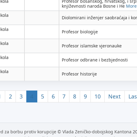
škola
Profesor bosanskog, hrvatskog, i srps
književnosti naroda Bosne i He
More 
škola
Diolomirani inženjer saobraćaja i ko
škola
Profesor biologije
škola
Profesor islamske vjeronauke
škola
Profesor odbrane i bezbjednosti
škola
Profesor historije
1
2
3
4
5
6
7
8
9
10
Next
Las
d za borbu protiv korupcije © Vlada Zeničko-dobojskog Kantona 2