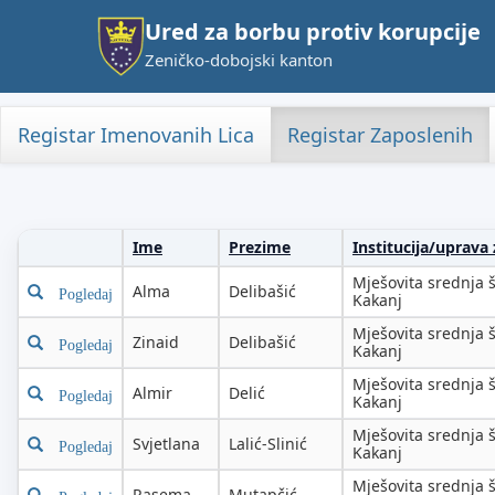
Ured za borbu protiv korupcije
Zeničko-dobojski kanton
Registar Imenovanih Lica
Registar Zaposlenih
Ime
Prezime
Institucija/uprava
Mješovita srednja 
Alma
Delibašić
Pogledaj
Kakanj
Mješovita srednja 
Zinaid
Delibašić
Pogledaj
Kakanj
Mješovita srednja 
Almir
Delić
Pogledaj
Kakanj
Mješovita srednja 
Svjetlana
Lalić-Slinić
Pogledaj
Kakanj
Mješovita srednja 
Rasema
Mutapčić