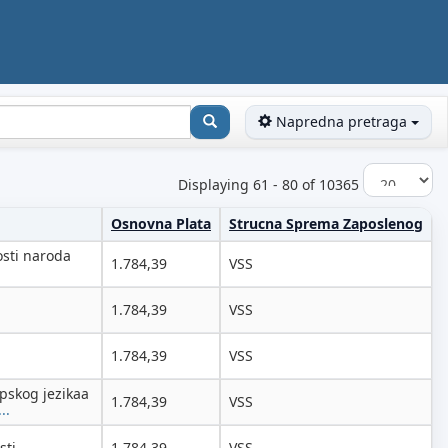
Napredna pretraga
Displaying 61 - 80 of 10365
Osnovna Plata
Strucna Sprema Zaposlenog
osti naroda
1.784,39
VSS
1.784,39
VSS
1.784,39
VSS
pskog jezikaa
1.784,39
VSS
..
sti
1.784,39
VSS