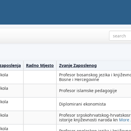
 zaposlenja
Radno Mjesto
Zvanje Zaposlenog
škola
Profesor bosanskog jezika i književn
Bosne i Hercegovine
škola
Profesor islamske pedagogije
škola
Diplomirani ekonomista
škola
Profesor srpskohrvatskog-hrvatskosr
istorije književnosti naroda kn
More .
škola
Profesor engleskog jezika i književno