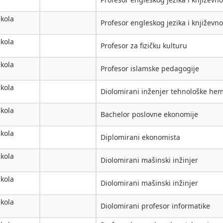
škola
Profesor engleskog jezika i književno
škola
Profesor za fizičku kulturu
škola
Profesor islamske pedagogije
škola
Diolomirani inženjer tehnološke hem
škola
Bachelor poslovne ekonomije
škola
Diplomirani ekonomista
škola
Diolomirani mašinski inžinjer
škola
Diolomirani mašinski inžinjer
škola
Diolomirani profesor informatike