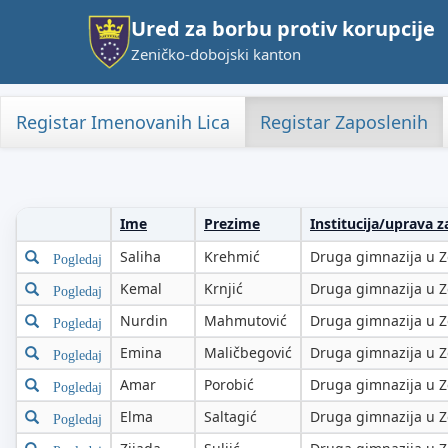
Ured za borbu protiv korupcije
Zeničko-dobojski kanton
Registar Imenovanih Lica
Registar Zaposlenih
Ime
Prezime
Institucija/uprava z
Saliha
Krehmić
Druga gimnazija u Z
Pogledaj
Kemal
Krnjić
Druga gimnazija u Z
Pogledaj
Nurdin
Mahmutović
Druga gimnazija u Z
Pogledaj
Emina
Maličbegović
Druga gimnazija u Z
Pogledaj
Amar
Porobić
Druga gimnazija u Z
Pogledaj
Elma
Saltagić
Druga gimnazija u Z
Pogledaj