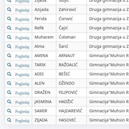
Zijada
Suljić
Druga gimnazija u Z
Pogledaj
Azijada
Zahirović
Druga gimnazija u Z
Pogledaj
Ferida
Ćorović
Druga gimnazija u Z
Pogledaj
Refik
Čajić
Druga gimnazija u Z
Pogledaj
Muharem
Čoloman
Druga gimnazija u Z
Pogledaj
Alma
Šarić
Druga gimnazija u Z
Pogledaj
AMINA
ARNAUT
Gimnazija"Muhsin Ri
Pogledaj
TARIK
BAŽDALIĆ
Gimnazija"Muhsin Ri
Pogledaj
ADIS
BEŠIĆ
Gimnazija"Muhsin Ri
Pogledaj
ALEN
DŽINDO
Gimnazija"Muhsin Ri
Pogledaj
DRAŽEN
FILIPOVIĆ
Gimnazija"Muhsin Ri
Pogledaj
JASMINA
HADŽIĆ
Gimnazija"Muhsin Ri
Pogledaj
SAMIR
HAJDAREVIĆ
Gimnazija"Muhsin Ri
Pogledaj
ZIJADA
HASOVIĆ
Gimnazija"Muhsin Ri
Pogledaj