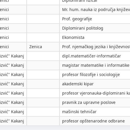
enici
Diplomirani fizičar
enici
Mr. hum. nauka iz područja književ
enici
Prof. geografije
enici
Diplomirani politolog
enici
Ekonomista
enici
Zenica
Prof. njemačkog jezika i književnos
zvić" Kakanj
dipl.matematičer-informatičar
zvić" Kakanj
magistar matematike i informatike
zvić" Kakanj
profesor filozofije i sociologije
zvić" Kakanj
akademski kipar
zvić" Kakanj
profesor vjeronauka-diplomirani k
zvić" Kakanj
pravnik za upravne poslove
zvić" Kakanj
mašinski tehničar
zvić" Kakanj
profesor opštenarodne odbrane